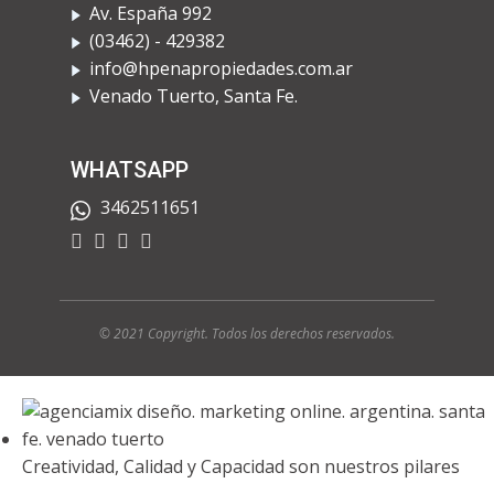
Av. España 992
​(03462) - 429382
info@hpenapropiedades.com.ar
​Venado Tuerto, Santa Fe.
WHATSAPP
3462511651
© 2021 Copyright. Todos los derechos rese
rvados.
Creatividad, Calidad y Capacidad son nuestros pilares