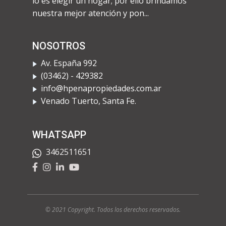
lo es elegir un hogar; por ello brindamos
nuestra mejor atención y pon...
NOSOTROS
Av. España 992
​(03462) - 429382
info@hpenapropiedades.com.ar
​Venado Tuerto, Santa Fe.
WHATSAPP
3462511651
© 2021 Copyright. Todos los derechos rese
rvados.