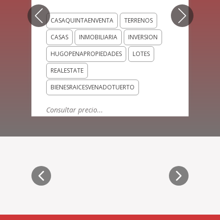
Previous
Next
CASAQUINTAENVENTA
TERRENOS
CASAS
INMOBILIARIA
INVERSION
HUGOPENAPROPIEDADES
LOTES
REALESTATE
BIENESRAICESVENADOTUERTO
Consultar precio...
QUIERO SABER MÁS